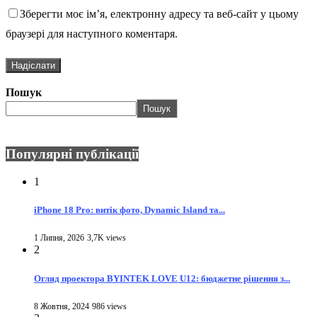
Зберегти моє ім’я, електронну адресу та веб-сайт у цьому
браузері для наступного коментаря.
Пошук
Пошук
Популярні публікації
1
iPhone 18 Pro: витік фото, Dynamic Island та...
1 Липня, 2026
3,7K views
2
Огляд проектора BYINTEK LOVE U12: бюджетне рішення з...
8 Жовтня, 2024
986 views