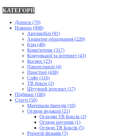
КАТЕГОРІЇ
Дописи
(70)
Новини
(998)
Автомобілі
(91)
Апаратне обладнання
(220)
Ігри
(48)
Комп'ютери
(317)
Комунікації та інтернет
(43)
Космос
(23)
Паверстанції
(4)
Пристрої
(438)
Софт
(116)
ТВ бокси
(2)
Штучний інтелект
(17)
Підбірки
(180)
Статті
(50)
Матеріали брендів
(10)
Огляди редакції
(21)
Огладяи ТВ Боксів
(2)
Огляди роутерів
(1)
Огляди ТВ Боксів
(5)
Рецензії фільмів
(5)