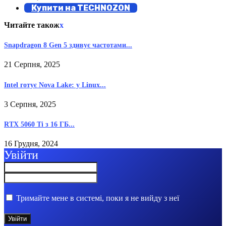
Купити на TECHNOZON
Читайте також
x
Snapdragon 8 Gen 5 здивує частотами...
21 Серпня, 2025
Intel готує Nova Lake: у Linux...
3 Серпня, 2025
RTX 5060 Ti з 16 ГБ...
16 Грудня, 2024
Увійти
Тримайте мене в системі, поки я не вийду з неї