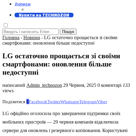
Дописи
Купити на TECHNOZON
Пошук
Головна
-
Новини
-
LG остаточно прощається зі своїми
смартфонами: оновлення більше недоступні
LG остаточно прощається зі своїми
смартфонами: оновлення більше
недоступні
написаний
Admin_technozon
29 Червня, 2025
0 коментарі
133
views
Поділитися
0
Facebook
Twitter
Whatsapp
Telegram
Viber
LG офіційно оголосила про завершення підтримки своїх
мобільних пристроїв — 29 червня компанія відключила
сервери для оновлень і резервного копіювання. Користувачі