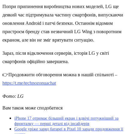
Попри припинення виробництва нових моделей, LG ще
деякий час підтримувала частину смартфонів, випускаючи
оновлення Android і патчі безпеки. Останнім відомим
пристроєм бренду став незвичний LG Wing з поворотним
екраном, але він не зміг врятувати ситуацію.
Зараз, після відключення серверів, історія LG у світі
смартфонів офіційно завершена.
👉Продовжити обговорення можна в нашій спільноті –
https://t.me/technozonuachat
Фото: LG
Вам також може сподобатися
iPhone 17 отримає більший екран і вдвічі потужніший за
фронталку — перші деталі від інсайдерів
Google уріже заряд батареї в Pixel 10 заради продовження її