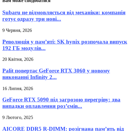
Вам може сподобатися
Subaru не відмовляється від механіки: компанія
готує одразу три нові...
9 Червня, 2026
Революція у пам’яті: SK hynix розпочала випуск
192 ГБ модулів...
20 Квітня, 2026
Palit повертає GeForce RTX 3060 у новому
виконанні Infinity 2...
16 Липня, 2026
GeForce RTX 5090 під загрозою перегріву: два
випадки оплавлення роз’ємів...
9 Лютого, 2025
AICORE DDR5 R-DIMM: розігнана пам’ять від