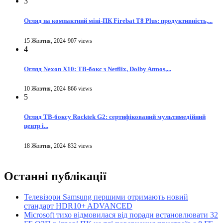
3
Огляд на компактний міні-ПК Firebat T8 Plus: продуктивність,...
15 Жовтня, 2024
907 views
4
Огляд Nexon X10: ТВ-бокс з Netflix, Dolby Atmos,...
10 Жовтня, 2024
866 views
5
Огляд ТВ-боксу Rocktek G2: сертифікований мультимедійний
центр і...
18 Жовтня, 2024
832 views
Останні публікації
Телевізори Samsung першими отримають новий
стандарт HDR10+ ADVANCED
Microsoft тихо відмовилася від поради встановлювати 32