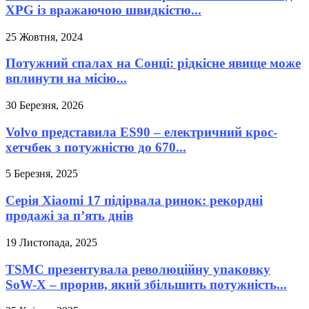
XPG із вражаючою швидкістю...
25 Жовтня, 2024
Потужний спалах на Сонці: рідкісне явище може
вплинути на місію...
30 Березня, 2026
Volvo представила ES90 – електричний крос-
хетчбек з потужністю до 670...
5 Березня, 2025
Серія Xiaomi 17 підірвала ринок: рекордні
продажі за п’ять днів
19 Листопада, 2025
TSMC презентувала революційну упаковку
SoW-X – прорив, який збільшить потужність...