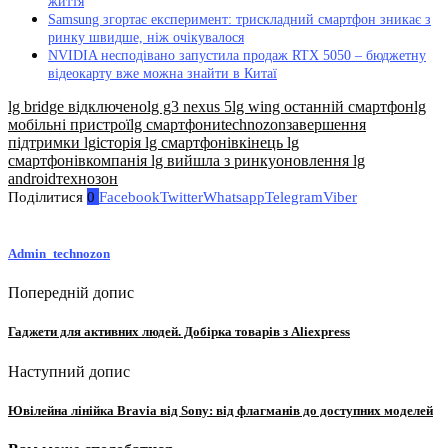
життя
Samsung згортає експеримент: трискладний смартфон зникає з
ринку швидше, ніж очікувалося
NVIDIA несподівано запустила продаж RTX 5050 – бюджетну
відеокарту вже можна знайти в Китаї
lg bridge відключено
lg g3 nexus 5
lg wing останній смартфон
lg
мобільні пристрої
lg смартфони
technozon
завершення
підтримки lg
історія lg смартфонів
кінець lg
смартфонів
компанія lg вийшла з ринку
оновлення lg
android
технозон
Поділитися
0
Facebook
Twitter
Whatsapp
Telegram
Viber
Admin_technozon
Попередній допис
Гаджети для активних людей. Добірка товарів з Aliexpress
Наступний допис
Ювілейна лінійка Bravia від Sony: від флагманів до доступних моделей