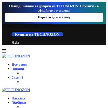
Огляди, новини та добірки на TECHNOZON. Покупки - в
офіційному магазині.
Перейти до магазину
Субота, 8 Серпня 2026
Купити на TECHNOZON
Вхід
Домашня
Новини
Статті
Магазин
Підбірки