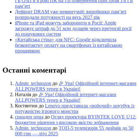
ГБ ОЗП в ігрові ПК на тлі повернення пристроїв з 8 ГБ
пам’яті
Дефіцит DRAM уже неминучий: виробники пам’яті
розпродали потужності на весь 2027 рік
iPhone та iPad можуть заборонити в Росії: Apple
загрожує штраф до 51 млн доларів через претензії росії
до пошукових систем
«Китайська стіна» для NFC: Google відключила
безконтактну оплату на смартфонах із китайською
прошивкою
Останні коментарі
Admin_technozon
до
🎉 Ура! Офіційний інтернет-магазин
ALLPOWERS тепер в Україні!
Наталія
до
🎉 Ура! Офіційний інтернет-магазин
ALLPOWERS тепер в Україні!
Костянтин
до
Lenovo представила «робочий» ноутбук із
потужністю ігрового монстра
синаден цена
до
Огляд проектора BYINTEK LOVE U12:
бюджетне рішення з високою якістю зображення
Admin_technozon
до
ТОП-5 телевізорів 55 дюймів до 50
000 грн — літо 2025