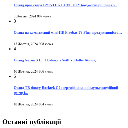
Огляд проектора BYINTEK LOVE U12: бюджетне рішення з...
8 Жовтня, 2024
987 views
3
Огляд на компактний міні-ПК Firebat T8 Plus: продуктивність,...
15 Жовтня, 2024
908 views
4
Огляд Nexon X10: ТВ-бокс з Netflix, Dolby Atmos,...
10 Жовтня, 2024
866 views
5
Огляд ТВ-боксу Rocktek G2: сертифікований мультимедійний
центр і...
18 Жовтня, 2024
834 views
Останні публікації