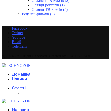
Огладяи ТВ Боксів
(2)
Огляди роутерів
(1)
Огляди ТВ Боксів
(5)
Рецензії фільмів
(5)
Facebook
Twitter
Youtube
Email
Telegram
@2024 - All Right Reserved. Created by TECHNOZON
Домашня
Новини
Статті
Магазин