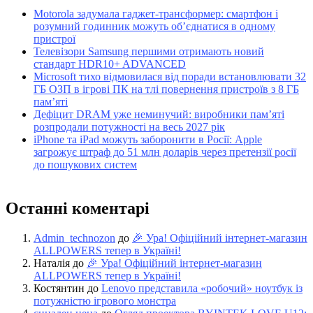
Motorola задумала гаджет-трансформер: смартфон і
розумний годинник можуть об’єднатися в одному
пристрої
Телевізори Samsung першими отримають новий
стандарт HDR10+ ADVANCED
Microsoft тихо відмовилася від поради встановлювати 32
ГБ ОЗП в ігрові ПК на тлі повернення пристроїв з 8 ГБ
пам’яті
Дефіцит DRAM уже неминучий: виробники пам’яті
розпродали потужності на весь 2027 рік
iPhone та iPad можуть заборонити в Росії: Apple
загрожує штраф до 51 млн доларів через претензії росії
до пошукових систем
Останні коментарі
Admin_technozon
до
🎉 Ура! Офіційний інтернет-магазин
ALLPOWERS тепер в Україні!
Наталія
до
🎉 Ура! Офіційний інтернет-магазин
ALLPOWERS тепер в Україні!
Костянтин
до
Lenovo представила «робочий» ноутбук із
потужністю ігрового монстра