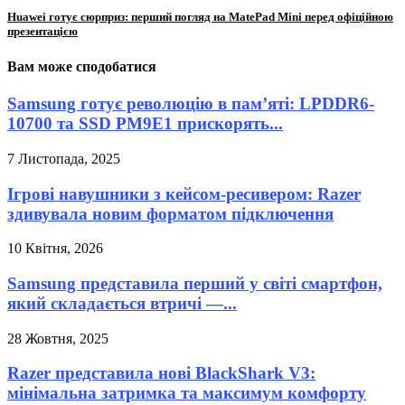
Huawei готує сюрприз: перший погляд на MatePad Mini перед офіційною
презентацією
Вам може сподобатися
Samsung готує революцію в пам’яті: LPDDR6-
10700 та SSD PM9E1 прискорять...
7 Листопада, 2025
Ігрові навушники з кейсом-ресивером: Razer
здивувала новим форматом підключення
10 Квітня, 2026
Samsung представила перший у світі смартфон,
який складається втричі —...
28 Жовтня, 2025
Razer представила нові BlackShark V3:
мінімальна затримка та максимум комфорту