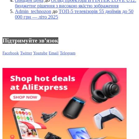
синаден цена
до
Огляд проектора BYINTEK LOVE U12:
бюджетне рішення з високою якістю зображення
Admin_technozon
до
ТОП-5 телевізорів 55 дюймів до 50
000 грн — літо 2025
Підтримуйте зв’язок
Facebook
Twitter
Youtube
Email
Telegram