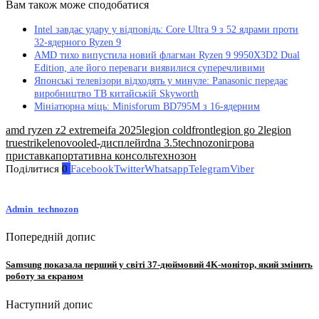
Вам також може сподобатися
Intel завдає удару у відповідь: Core Ultra 9 з 52 ядрами проти
32-ядерного Ryzen 9
AMD тихо випустила новий флагман Ryzen 9 9950X3D2 Dual
Edition, але його переваги виявилися суперечливими
Японські телевізори відходять у минуле: Panasonic передає
виробництво ТВ китайській Skyworth
Мініатюрна міць: Minisforum BD795M з 16-ядерним
amd ryzen z2 extreme
ifa 2025
legion coldfront
legion go 2
legion
truestrike
lenovo
oled-дисплей
rdna 3.5
technozon
ігрова
приставка
портативна консоль
технозон
Поділитися
0
Facebook
Twitter
Whatsapp
Telegram
Viber
Admin_technozon
Попередній допис
Samsung показала перший у світі 37-дюймовий 4K-монітор, який змінить
роботу за екраном
Наступний допис