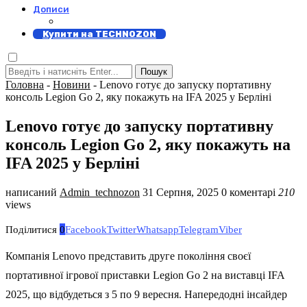
Дописи
Купити на TECHNOZON
Пошук
Головна
-
Новини
-
Lenovo готує до запуску портативну
консоль Legion Go 2, яку покажуть на IFA 2025 у Берліні
Lenovo готує до запуску портативну
консоль Legion Go 2, яку покажуть на
IFA 2025 у Берліні
написаний
Admin_technozon
31 Серпня, 2025
0 коментарі
210
views
Поділитися
0
Facebook
Twitter
Whatsapp
Telegram
Viber
Компанія Lenovo представить друге покоління своєї
портативної ігрової приставки Legion Go 2 на виставці IFA
2025, що відбудеться з 5 по 9 вересня. Напередодні інсайдер