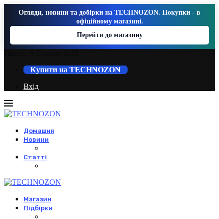
Огляди, новини та добірки на TECHNOZON. Покупки - в
офіційному магазині.
Перейти до магазину
Неділя, 9 Серпня 2026
Купити на TECHNOZON
Вхід
Домашня
Новини
Статті
Магазин
Підбірки